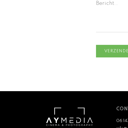
CON
06 14