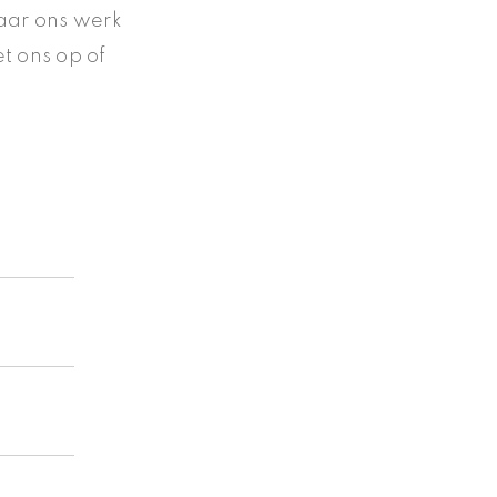
aar ons werk
t ons op of