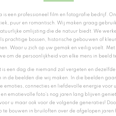
is een professioneel film en fotografie bedrijf. Onze
iek, puur en romantisch. Wij maken graag gebrui
atuurlijke omlijsting die de natuur biedt. We wer
als prachtige bossen, historische gebouwen of kleur
en. Waar u zich op uw gemak en veilig voelt. Met 
e om de persoonlijkheid van elke mens in beeld 
ft is een dag die niemand zal vergeten en dezelfde
in de beelden die wij maken. In die beelden gaan
e emoties, connecties en liefdevolle energie voor 
 en emotievolle foto’s nog jaren lang blijven genie
 voor u maar ook voor de volgende generaties! Do
p te bouwen in bruiloften over de afgelopen jaren