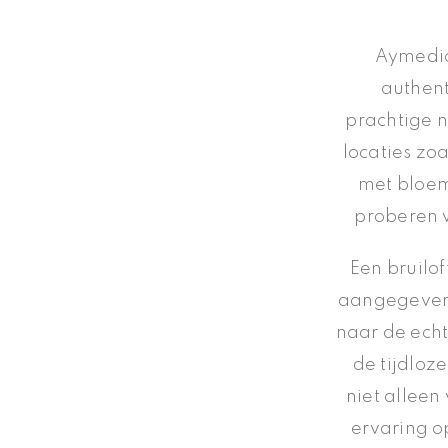
Aymedia 
authent
prachtige n
locaties zo
met bloem
proberen w
Een bruilo
aangegeven 
naar de echt
de tijdloze
niet alleen
ervaring o