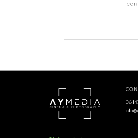
een 
CON
06 14
info@