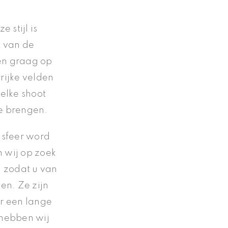
 stijl is
k van de
ken graag op
rijke velden
elke shoot
te brengen.
 sfeer word
 wij op zoek
u zodat u van
ten. Ze zijn
or een lange
 hebben wij