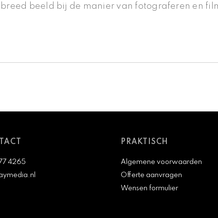
breed beeld bij de manier van fotograferen en fi
TACT
PRAKTISCH
77 4265
Algemene voorwaarden
aymedia.nl
Offerte aanvragen
Wensen formulier