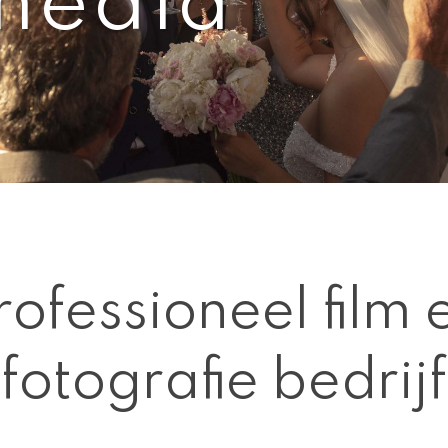
media
rofessioneel film 
fotografie bedrijf